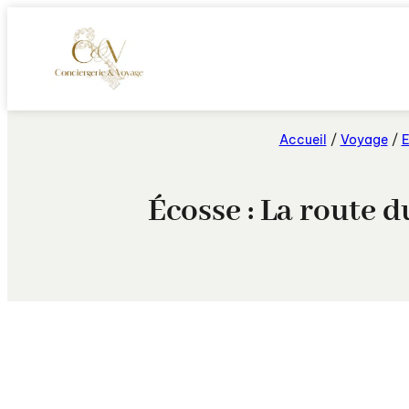
Aller
au
contenu
Accueil
/
Voyage
/
E
Écosse : La route d